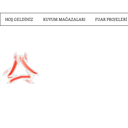
HOŞ GELDİNİZ
KUYUM MAĞAZALARI
FUAR PROJELERİ