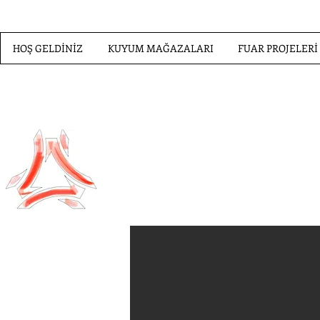
HOŞ GELDİNİZ
KUYUM MAĞAZALARI
FUAR PROJELERİ