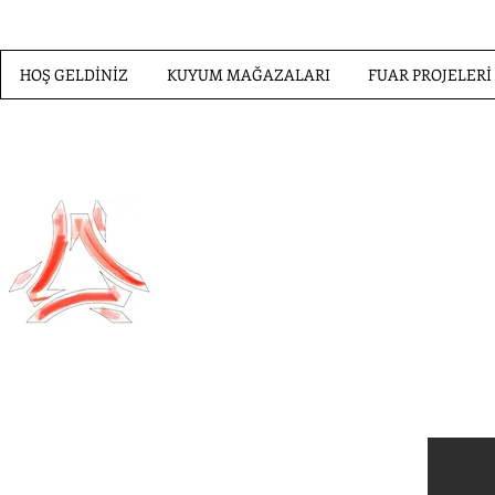
HOŞ GELDİNİZ
KUYUM MAĞAZALARI
FUAR PROJELERİ